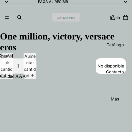
PAGA AL RECIBIR
Inicio
One million, victory, versace
eros
Catálogo
$65.00
Dismin
Aume
uir
ntar
No disponible
cantid
cantid
Contacto
ad
ad
Calidad AAA
Más