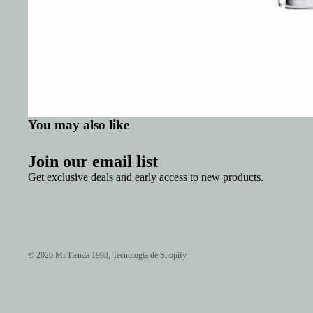
You may also like
Join our email list
Get exclusive deals and early access to new products.
© 2026
Mi Tienda 1993
,
Tecnología de Shopify