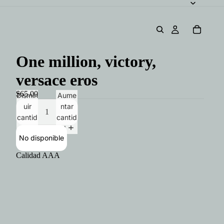
One million, victory,
versace eros
$65.00
Dismin
Aume
uir
ntar
cantid
cantid
ad
ad
No disponible
Calidad AAA