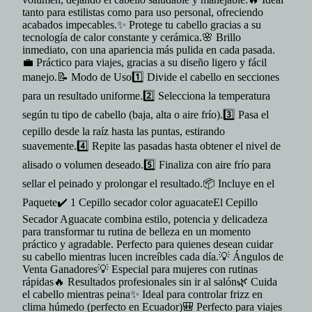
tanto para estilistas como para uso personal, ofreciendo
acabados impecables.✨ Protege tu cabello gracias a su
tecnología de calor constante y cerámica.🌸 Brillo
inmediato, con una apariencia más pulida en cada pasada.
💼 Práctico para viajes, gracias a su diseño ligero y fácil
manejo.📝 Modo de Uso1️⃣ Divide el cabello en secciones
para un resultado uniforme.2️⃣ Selecciona la temperatura
según tu tipo de cabello (baja, alta o aire frío).3️⃣ Pasa el
cepillo desde la raíz hasta las puntas, estirando
suavemente.4️⃣ Repite las pasadas hasta obtener el nivel de
alisado o volumen deseado.5️⃣ Finaliza con aire frío para
sellar el peinado y prolongar el resultado.📦 Incluye en el
Paquete✔️ 1 Cepillo secador color aguacateEl Cepillo
Secador Aguacate combina estilo, potencia y delicadeza
para transformar tu rutina de belleza en un momento
práctico y agradable. Perfecto para quienes desean cuidar
su cabello mientras lucen increíbles cada día.💡 Ángulos de
Venta Ganadores💡 Especial para mujeres con rutinas
rápidas🔥 Resultados profesionales sin ir al salón🌿 Cuida
el cabello mientras peina✨ Ideal para controlar frizz en
clima húmedo (perfecto en Ecuador)🎒 Perfecto para viajes