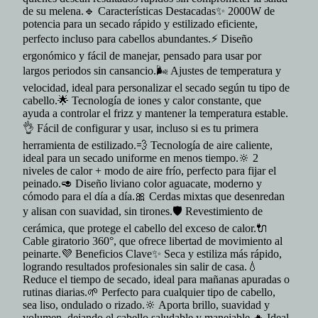
de su melena.🔹 Características Destacadas✨ 2000W de
potencia para un secado rápido y estilizado eficiente,
perfecto incluso para cabellos abundantes.⚡ Diseño
ergonómico y fácil de manejar, pensado para usar por
largos periodos sin cansancio.🌬️ Ajustes de temperatura y
velocidad, ideal para personalizar el secado según tu tipo de
cabello.🌟 Tecnología de iones y calor constante, que
ayuda a controlar el frizz y mantener la temperatura estable.
👌 Fácil de configurar y usar, incluso si es tu primera
herramienta de estilizado.💨 Tecnología de aire caliente,
ideal para un secado uniforme en menos tiempo.🔆 2
niveles de calor + modo de aire frío, perfecto para fijar el
peinado.🥑 Diseño liviano color aguacate, moderno y
cómodo para el día a día.🎀 Cerdas mixtas que desenredan
y alisan con suavidad, sin tirones.🛡️ Revestimiento de
cerámica, que protege el cabello del exceso de calor.🔌
Cable giratorio 360°, que ofrece libertad de movimiento al
peinarte.💜 Beneficios Clave✨ Seca y estiliza más rápido,
logrando resultados profesionales sin salir de casa.💧
Reduce el tiempo de secado, ideal para mañanas apuradas o
rutinas diarias.🌱 Perfecto para cualquier tipo de cabello,
sea liso, ondulado o rizado.🔆 Aporta brillo, suavidad y
volumen, dejando el cabello saludable y manejable.🔥 Ideal