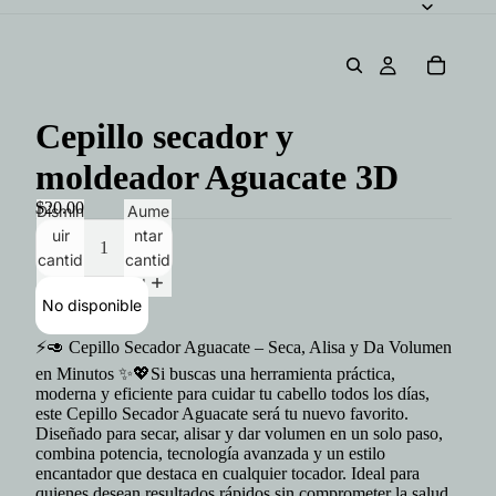
Cepillo secador y
moldeador Aguacate 3D
$20.00
Dismin
Aume
uir
ntar
cantid
cantid
ad
ad
No disponible
⚡🥑 Cepillo Secador Aguacate – Seca, Alisa y Da Volumen
en Minutos ✨💖Si buscas una herramienta práctica,
moderna y eficiente para cuidar tu cabello todos los días,
este Cepillo Secador Aguacate será tu nuevo favorito.
Diseñado para secar, alisar y dar volumen en un solo paso,
combina potencia, tecnología avanzada y un estilo
encantador que destaca en cualquier tocador. Ideal para
quienes desean resultados rápidos sin comprometer la salud